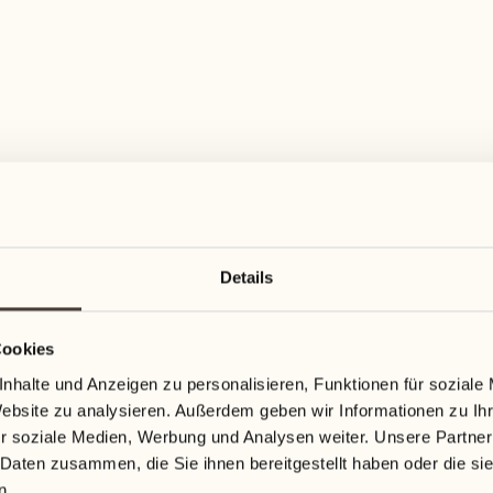
07
14
Pool Bar
2
2
Mittwoch
Mittwoch
Entdecken Sie mit Giovanna die Ku
zu kreieren
08
15
2
Donnerstag
Donnerstag
MEHR ENTDECKEN
1
09
16
3
Freitag
Freitag
ENTSPANNTE FERIEN
3
Details
10
17
3
Tiefenentspannung m
Samstag
Samstag
Cookies
3
nhalte und Anzeigen zu personalisieren, Funktionen für soziale
SPA & Beauty
11
18
1
Website zu analysieren. Außerdem geben wir Informationen zu I
Sonntag
Sonntag
r soziale Medien, Werbung und Analysen weiter. Unsere Partner
Entdecken Sie die exklusiven Beh
2
 Daten zusammen, die Sie ihnen bereitgestellt haben oder die s
MEHR ENTDECKEN
n.