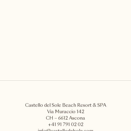
La Spiaggia, Castello del Sole
Tag 1
Ein exklusives Konzert von classic
MEHR ENTDECKEN
Castello del Sole Beach Resort & SPA
Via Muraccio 142
CH – 6612 Ascona
+41 91 791 02 02