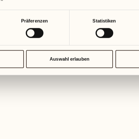
Präferenzen
Statistiken
KULINARISCHES EVENT
Weekend Lunch in de
Auswahl erlauben
Locanda Barbarossa
Ein exklusiver Wochenend-Lunch
MEHR ENTDECKEN
TOP EVENTS
ClassicAscona-Konzer