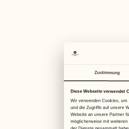
23
30
1
Mittwoch
Mittwoch
Oktober
24
Donnerstag
01
Donnerstag
25
3
Freitag
26
02
Zustimmung
Freitag
Sa
26
4
Samstag
Diese Webseite verwendet 
03
Samstag
Wir verwenden Cookies, um I
27
2
und die Zugriffe auf unsere 
Sonntag
Website an unsere Partner fü
04
möglicherweise mit weiteren
Sonntag
der Dienste gesammelt habe