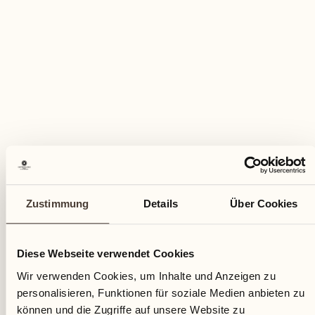
ENTSPANNTE FERIEN
Tiefenentspannung mit Sabine
Kauker
Zustimmung
Details
Über Cookies
SPA & Beauty
Diese Webseite verwendet Cookies
Entdecken Sie die exklusiven Behandlungen
von Sabine Kauker
Wir verwenden Cookies, um Inhalte und Anzeigen zu
personalisieren, Funktionen für soziale Medien anbieten zu
MEHR ENTDECKEN
können und die Zugriffe auf unsere Website zu