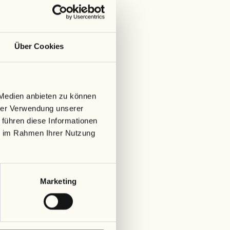
Preis
Der Eintritt zum Markt ist kostenlos.
Über Cookies
Die Kochportionen kosten 7 CHF pro Stück und
werden mit Gutscheinen bezahlt, die an den
Infoständen gekauft werden können.
Getränke und andere Produkte werden individuell
 Medien anbieten zu können
verrechnet. Die Gutscheine sind auch an allen
hrer Verwendung unserer
Erfrischungsständen und Verkaufsständen gültig.
 führen diese Informationen
ie im Rahmen Ihrer Nutzung
Marketing