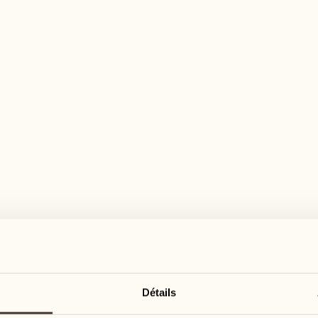
n large éventail d'activités pour tous les goû
août
août
17
24
3
2
lundi
lundi
18
25
5
3
Détails
mardi
mardi