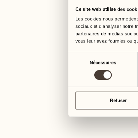
Ce site web utilise des cook
05
12
mercredi
mercredi
Les cookies nous permettent d
sociaux et d'analyser notre t
partenaires de médias sociaux
06
13
vous leur avez fournies ou qu'
jeudi
jeudi
Sélection
07
14
Nécessaires
du
6
vendredi
vendredi
consentement
08
15
4
samedi
samedi
Refuser
09
16
2
dimanche
dimanche