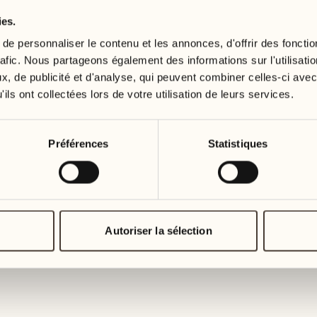
ies.
19
26
3
2
mercredi
mercredi
e personnaliser le contenu et les annonces, d'offrir des fonctio
rafic. Nous partageons également des informations sur l'utilisati
, de publicité et d'analyse, qui peuvent combiner celles-ci avec
20
27
2
1
ils ont collectées lors de votre utilisation de leurs services.
jeudi
jeudi
21
28
Préférences
Statistiques
5
5
vendredi
vendredi
22
29
3
4
samedi
samedi
Autoriser la sélection
23
30
1
3
dimanche
dimanche