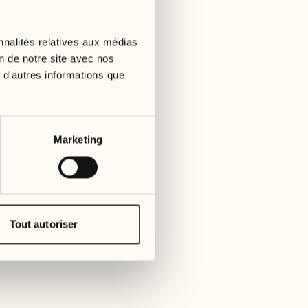
01
mardi
09
3
mer
nnalités relatives aux médias
02
1
on de notre site avec nos
mercredi
 d'autres informations que
10
1
jeudi
03
jeudi
11
Marketing
3
vendre
04
2
vendredi
12
4
same
05
Tout autoriser
2
samedi
13
2
dima
06
1
dimanche