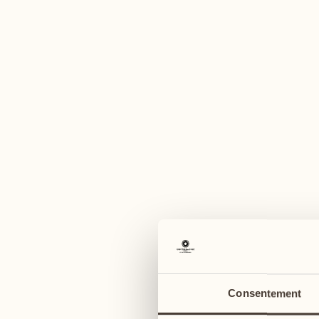
U
août
août
03
10
lundi
lundi
04
11
Consentement
mardi
mardi