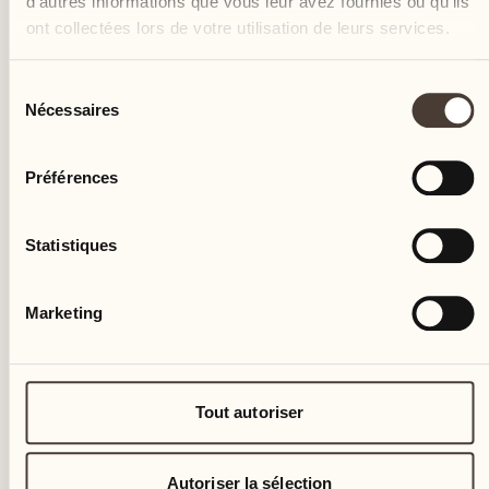
d'autres informations que vous leur avez fournies ou qu'ils
ÉVÉNEMENT CULINAIRE
ont collectées lors de votre utilisation de leurs services.
Cocktail o'Clock avec Maurizio
Sélection
Nécessaires
du
Bar Bassa Selim
consentement
Découvrez l'art de créer des cocktails parfaits
Préférences
à partir d'ingrédients frais du jardin avec
Maurizio
Statistiques
EN SAVOIR PLUS
Marketing
18
Tout autoriser
mar.
Autoriser la sélection