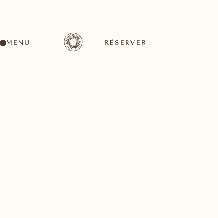
MENU
RÉSERVER
Un large éventail d'activités pour tous les goûts
août
18
3