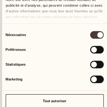
publicité et d'analyse, qui peuvent combiner celles-ci avec
d'autres informations que vous leur avez fournies ou qu'ils
ÉVÉNEMENT CULINAIRE
ont collectées lors de votre utilisation de leurs services.
Déjeuner du week-end à la
Sélection
Locanda Barbarossa
Nécessaires
du
consentement
Locanda Barbarossa
Préférences
Un déjeuner exclusif pour le week-end
Statistiques
EN SAVOIR PLUS
Marketing
15
Tout autoriser
sam.