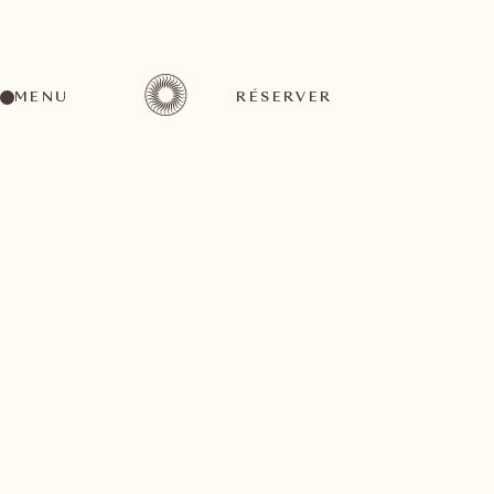
MENU
RÉSERVER
Un large éventail d'activités pour tous les goûts
août
15
3