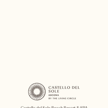
Locarno
Jour 11
Le Locarno Film Festival est la plus
importante manifestation cinématographique
suisse et se classe parmi les festivals les plus
renommés d’Europe.
EN SAVOIR PLUS