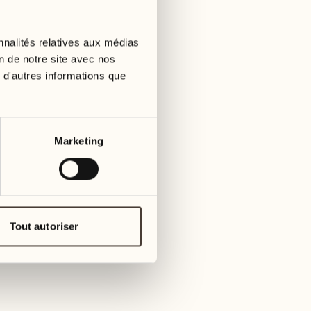
01
mardi
09
3
mer
nnalités relatives aux médias
02
1
on de notre site avec nos
mercredi
 d'autres informations que
10
1
jeudi
03
jeudi
11
Marketing
3
vendre
04
2
vendredi
12
4
same
05
Tout autoriser
2
samedi
13
2
dima
06
1
dimanche