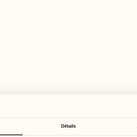
n large éventail d'activités pour tous les goû
août
août
17
24
3
2
lundi
lundi
18
25
5
3
Détails
mardi
mardi