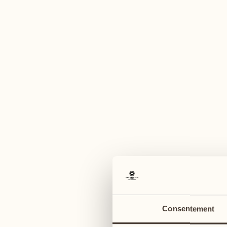
U
août
août
03
10
lundi
lundi
04
11
Consentement
mardi
mardi