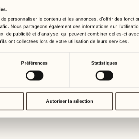
ies.
19
26
3
2
mercredi
mercredi
e personnaliser le contenu et les annonces, d'offrir des fonctio
rafic. Nous partageons également des informations sur l'utilisati
, de publicité et d'analyse, qui peuvent combiner celles-ci avec
20
27
2
1
ils ont collectées lors de votre utilisation de leurs services.
jeudi
jeudi
21
28
Préférences
Statistiques
5
5
vendredi
vendredi
22
29
3
4
samedi
samedi
Autoriser la sélection
23
30
1
3
dimanche
dimanche