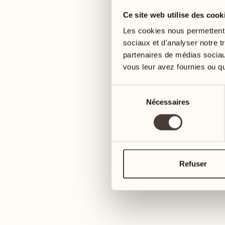
Ce site web utilise des cook
05
12
mercredi
mercredi
Les cookies nous permettent d
sociaux et d'analyser notre t
partenaires de médias sociaux
06
13
vous leur avez fournies ou qu'
jeudi
jeudi
Sélection
07
14
Nécessaires
du
vendredi
vendredi
consentement
08
15
4
samedi
samedi
Refuser
09
16
2
dimanche
dimanche