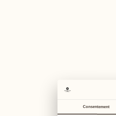
U
août
août
03
10
lundi
lundi
04
11
Consentement
mardi
mardi