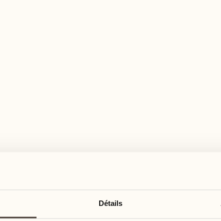
n large éventail d'activités pour tous les goû
août
août
17
24
3
2
lundi
lundi
18
25
5
3
Détails
mardi
mardi