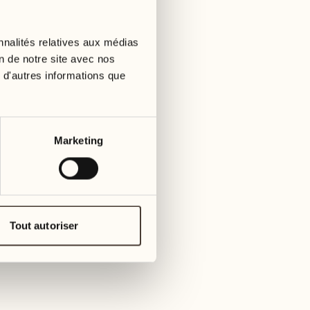
01
mardi
09
3
mer
nnalités relatives aux médias
02
1
on de notre site avec nos
mercredi
 d'autres informations que
10
1
jeudi
03
jeudi
11
Marketing
3
vendre
04
2
vendredi
12
4
same
05
Tout autoriser
2
samedi
13
2
dima
06
1
dimanche