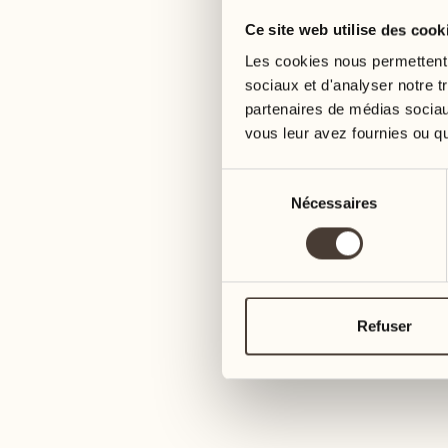
Ce site web utilise des cook
24
03
mercredi
mercredi
Les cookies nous permettent d
sociaux et d'analyser notre t
partenaires de médias sociaux
25
04
vous leur avez fournies ou qu'
jeudi
jeudi
Sélection
26
05
Nécessaires
du
vendredi
vendredi
consentement
27
06
samedi
samedi
Refuser
28
07
dimanche
dimanche