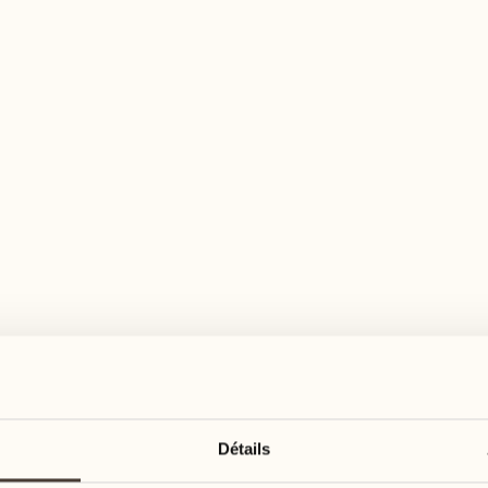
n large éventail d'activités pour tous les goû
mars 2027
mars 2027
08
15
lundi
lundi
09
16
Détails
mardi
mardi