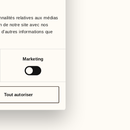
24
31
mercredi
mercr
nnalités relatives aux médias
on de notre site avec nos
 d'autres informations que
avril 2027
25
jeudi
01
jeudi
26
Marketing
vendredi
02
ven
27
samedi
03
Tout autoriser
sam
28
dimanche
04
di