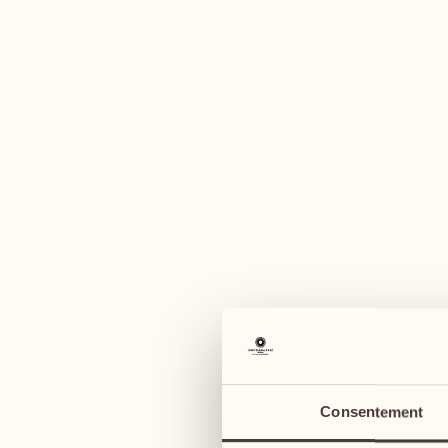
U
février 2027
mars 2027
22
01
lundi
lundi
23
02
Consentement
mardi
mardi