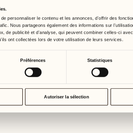
ies.
10
17
mercredi
mercredi
e personnaliser le contenu et les annonces, d'offrir des fonctio
rafic. Nous partageons également des informations sur l'utilisati
, de publicité et d'analyse, qui peuvent combiner celles-ci avec
11
18
ils ont collectées lors de votre utilisation de leurs services.
jeudi
jeudi
12
19
Préférences
Statistiques
vendredi
vendredi
13
20
samedi
samedi
Autoriser la sélection
14
21
dimanche
dimanche