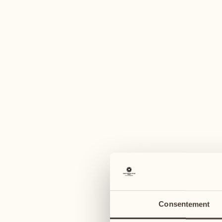
U
août
août
03
10
lundi
lundi
04
11
Consentement
mardi
mardi