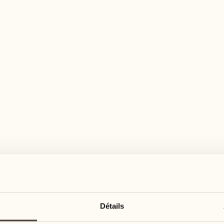
n large éventail d'activités pour tous les goû
août
août
17
24
3
2
lundi
lundi
18
25
5
3
Détails
mardi
mardi