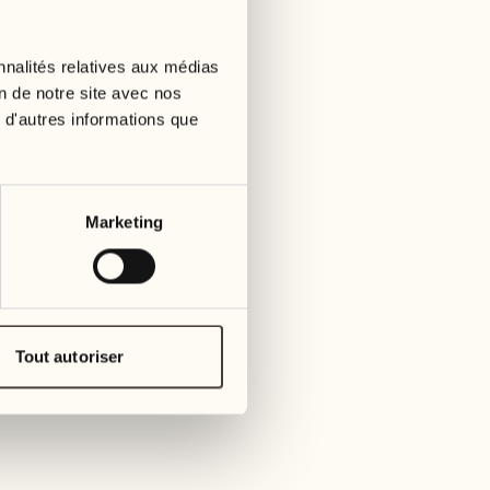
01
mardi
09
3
mer
nnalités relatives aux médias
02
1
on de notre site avec nos
mercredi
 d'autres informations que
10
1
jeudi
03
jeudi
11
Marketing
3
vendre
04
2
vendredi
12
4
same
05
Tout autoriser
2
samedi
13
2
dima
06
1
dimanche