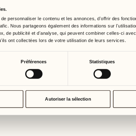
ies.
19
26
3
2
mercredi
mercredi
e personnaliser le contenu et les annonces, d'offrir des fonctio
rafic. Nous partageons également des informations sur l'utilisati
, de publicité et d'analyse, qui peuvent combiner celles-ci avec
20
27
2
1
ils ont collectées lors de votre utilisation de leurs services.
jeudi
jeudi
21
28
Préférences
Statistiques
5
5
vendredi
vendredi
22
29
3
4
samedi
samedi
Autoriser la sélection
23
30
1
3
dimanche
dimanche