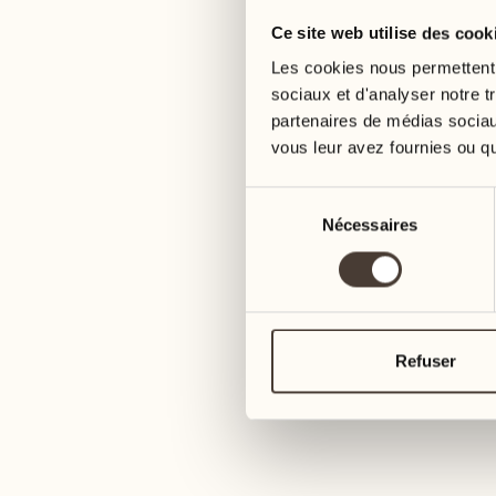
Ce site web utilise des cook
05
12
mercredi
mercredi
Les cookies nous permettent d
sociaux et d'analyser notre t
partenaires de médias sociaux
06
13
vous leur avez fournies ou qu'
jeudi
jeudi
Sélection
07
14
Nécessaires
du
6
vendredi
vendredi
consentement
08
15
4
samedi
samedi
Refuser
09
16
2
dimanche
dimanche