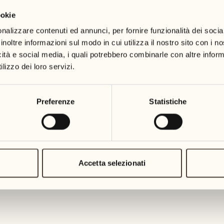
ookie
19
26
3
2
mercoledì
mercoledì
nalizzare contenuti ed annunci, per fornire funzionalità dei socia
inoltre informazioni sul modo in cui utilizza il nostro sito con i 
icità e social media, i quali potrebbero combinarle con altre inform
20
27
2
1
lizzo dei loro servizi.
giovedì
giovedì
21
28
Preferenze
Statistiche
5
5
venerdì
venerdì
22
29
3
4
sabato
sabato
Accetta selezionati
23
30
1
3
domenica
domenica