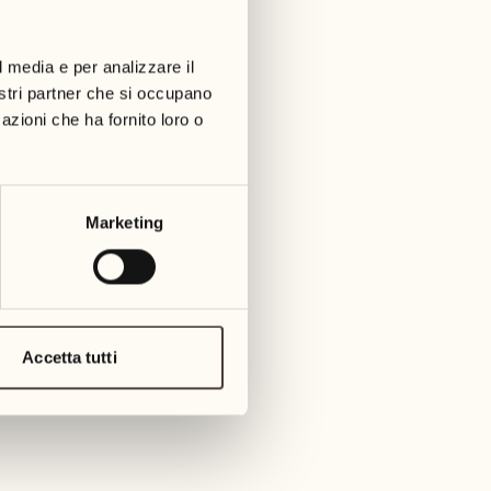
01
martedì
09
3
mer
l media e per analizzare il
02
1
nostri partner che si occupano
mercoledì
azioni che ha fornito loro o
10
1
giov
03
giovedì
11
Marketing
3
venerd
04
2
venerdì
12
4
saba
05
Accetta tutti
2
sabato
13
2
dome
06
1
domenica