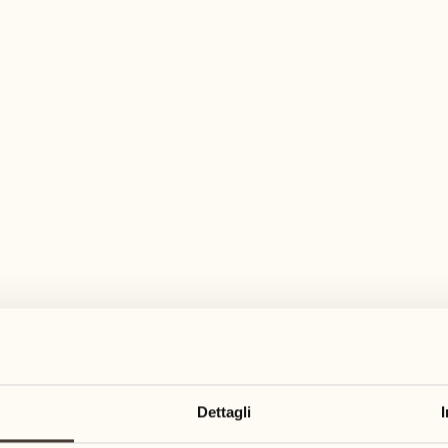
pia gamma di attività per ogni gusto ed es
agosto
agosto
17
24
3
2
lunedì
lunedì
18
25
5
3
Dettagli
martedì
martedì