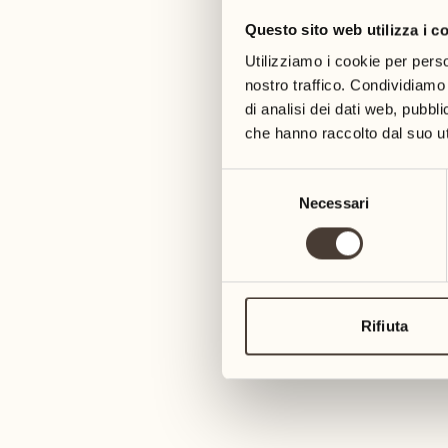
Questo sito web utilizza i c
05
12
mercoledì
mercoledì
Utilizziamo i cookie per perso
nostro traffico. Condividiamo 
di analisi dei dati web, pubbl
06
13
3
che hanno raccolto dal suo uti
giovedì
giovedì
Selezione
07
14
Necessari
del
6
venerdì
venerdì
consenso
08
15
4
sabato
sabato
Rifiuta
09
16
2
domenica
domenica