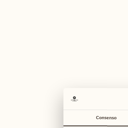
Un'am
agosto
agosto
03
10
lunedì
lunedì
04
11
Consenso
martedì
martedì