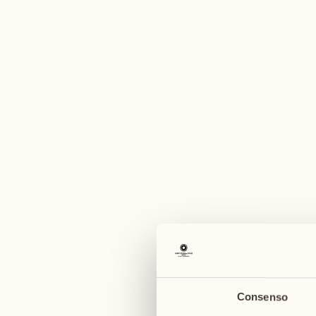
12
19
3
mercoledì
mercoledì
13
20
2
giovedì
giovedì
14
21
14
5
venerdì
venerdì
ven
15
22
3
sabato
sabato
16
23
1
domenica
domenica
Consenso