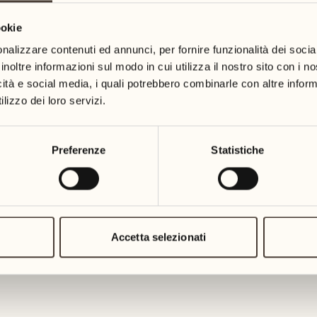
ookie
VACANZE CREATIVE
nalizzare contenuti ed annunci, per fornire funzionalità dei socia
inoltre informazioni sul modo in cui utilizza il nostro sito con i 
Creazioni in ceramic
icità e social media, i quali potrebbero combinarle con altre inform
lizzo dei loro servizi.
Tavolo Carpino (In caso di pioggia
Preferenze
Statistiche
Provate la gioia di modellare l'argi
SCOPRA DI PIÙ
Accetta selezionati
VACANZE CREATIVE
Creazioni in ceramic