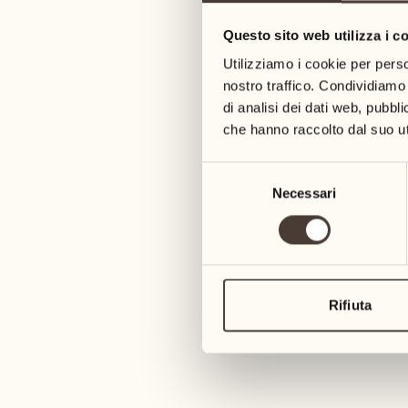
Questo sito web utilizza i c
14
Utilizziamo i cookie per perso
ven
nostro traffico. Condividiamo 
di analisi dei dati web, pubbl
che hanno raccolto dal suo uti
Selezione
Necessari
del
consenso
Rifiuta
14
ven