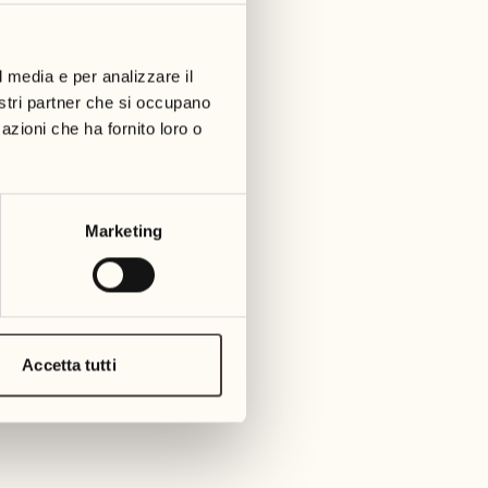
l media e per analizzare il
nostri partner che si occupano
a
azioni che ha fornito loro o
: Sala Bacchus)
Marketing
lla con il nostro corso di ceramica
Accetta tutti
a per bambini