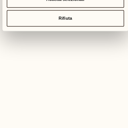
Rifiuta
VACANZE RILASSANTI
Transformative bodywork con
Richard Girolami