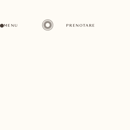
MENU
PRENOTARE
Un'ampia gamma di attività per ogni gusto ed
esigenza
agosto