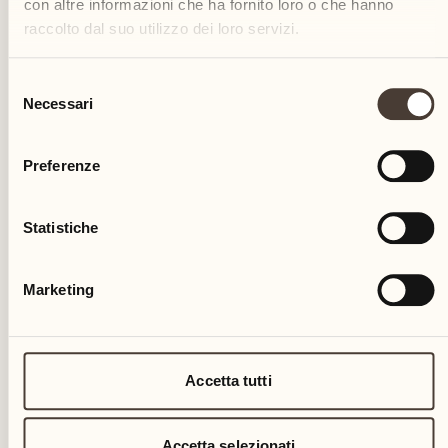
con altre informazioni che ha fornito loro o che hanno
raccolto dal suo utilizzo dei loro servizi.
NELLA NATURA
Selezione
Birdwatching
Necessari
del
consenso
Parco del Resort
Preferenze
Birdwatching nel parco del Castello del Sole
SCOPRA DI PIÙ
Statistiche
Marketing
26
Accetta tutti
mer
Accetta selezionati