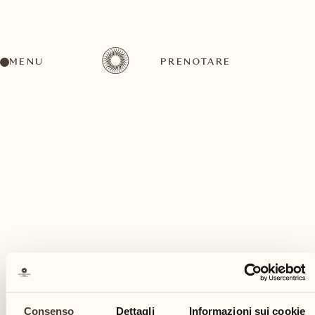
MENU
PRENOTARE
Un'ampia gamma di attività per ogni gusto ed
esigenza
luglio
Consenso
Dettagli
Informazioni sui cookie