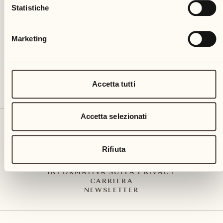
Via Muraccio 142
Statistiche
CH – 6612 Ascona
+41 91 791 02 02
info@castellodelsole.com
Marketing
Accetta tutti
Accetta selezionati
CONTATTO E ARRIVO
PRESS MEDIA
INTEGRITY-LINE
Rifiuta
CGC
IMPRESSUM
INFORMATIVA SULLA PRIVACY
CARRIERA
NEWSLETTER