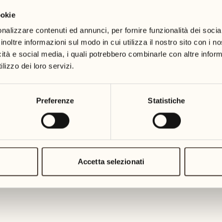
ookie
19
26
3
2
mercoledì
mercoledì
nalizzare contenuti ed annunci, per fornire funzionalità dei socia
inoltre informazioni sul modo in cui utilizza il nostro sito con i 
icità e social media, i quali potrebbero combinarle con altre inform
20
27
2
1
lizzo dei loro servizi.
giovedì
giovedì
21
28
Preferenze
Statistiche
5
5
venerdì
venerdì
22
29
3
4
sabato
sabato
Accetta selezionati
23
30
1
3
domenica
domenica