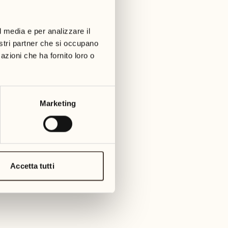
01
martedì
09
3
mer
l media e per analizzare il
02
1
nostri partner che si occupano
mercoledì
azioni che ha fornito loro o
10
1
giov
03
giovedì
11
Marketing
3
venerd
04
2
venerdì
12
4
saba
05
Accetta tutti
2
sabato
13
2
dome
06
1
domenica