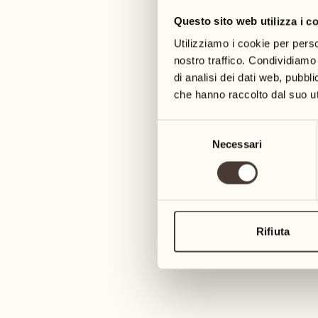
Questo sito web utilizza i c
05
12
mercoledì
mercoledì
Utilizziamo i cookie per perso
nostro traffico. Condividiamo 
di analisi dei dati web, pubbl
06
13
che hanno raccolto dal suo uti
giovedì
giovedì
Selezione
07
14
Necessari
del
venerdì
venerdì
consenso
08
15
4
sabato
sabato
Rifiuta
09
16
2
domenica
domenica