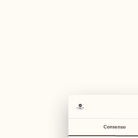
Un'am
agosto
agosto
03
10
lunedì
lunedì
04
11
Consenso
martedì
martedì