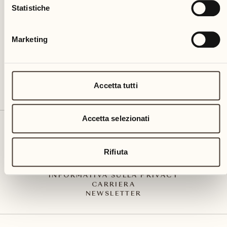
Via Muraccio 142
Statistiche
CH – 6612 Ascona
+41 91 791 02 02
info@castellodelsole.com
Marketing
Accetta tutti
Accetta selezionati
CONTATTO E ARRIVO
PRESS MEDIA
INTEGRITY-LINE
Rifiuta
CGC
IMPRESSUM
INFORMATIVA SULLA PRIVACY
CARRIERA
NEWSLETTER