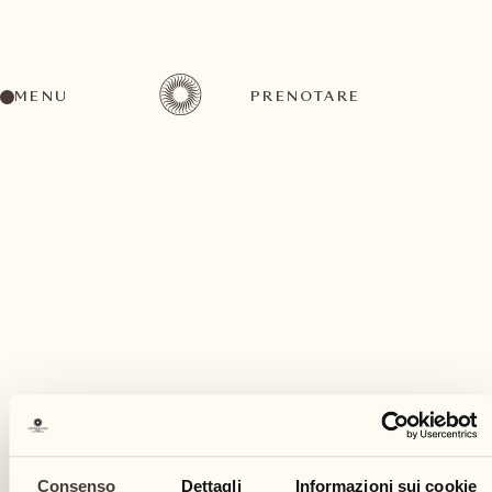
MENU
PRENOTARE
Un'ampia gamma di attività per ogni gusto ed
esigenza
novembre
Consenso
Dettagli
Informazioni sui cookie