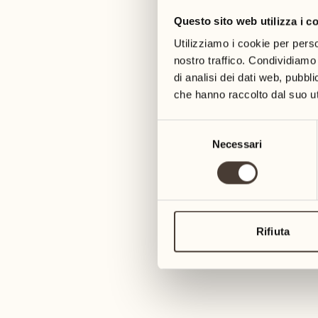
Questo sito web utilizza i c
05
12
mercoledì
mercoledì
Utilizziamo i cookie per perso
nostro traffico. Condividiamo 
di analisi dei dati web, pubbl
06
13
3
che hanno raccolto dal suo uti
giovedì
giovedì
Selezione
07
14
Necessari
del
6
venerdì
venerdì
consenso
08
15
4
sabato
sabato
Rifiuta
09
16
2
domenica
domenica