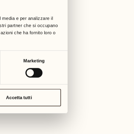
01
martedì
09
3
mer
l media e per analizzare il
02
1
nostri partner che si occupano
mercoledì
azioni che ha fornito loro o
10
1
giov
03
giovedì
11
Marketing
3
venerd
04
2
venerdì
12
4
saba
05
Accetta tutti
2
sabato
13
2
dome
06
1
domenica