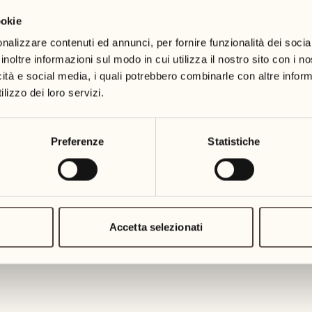
ookie
19
26
3
2
mercoledì
mercoledì
nalizzare contenuti ed annunci, per fornire funzionalità dei socia
inoltre informazioni sul modo in cui utilizza il nostro sito con i 
icità e social media, i quali potrebbero combinarle con altre inform
20
27
2
1
lizzo dei loro servizi.
giovedì
giovedì
21
28
Preferenze
Statistiche
5
5
venerdì
venerdì
22
29
3
4
sabato
sabato
Accetta selezionati
23
30
1
3
domenica
domenica