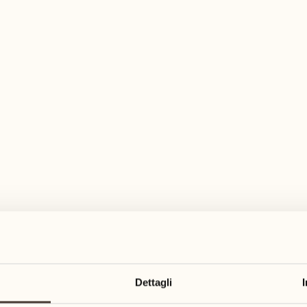
pia gamma di attività per ogni gusto ed es
agosto
agosto
17
24
3
2
lunedì
lunedì
18
25
5
3
Dettagli
martedì
martedì