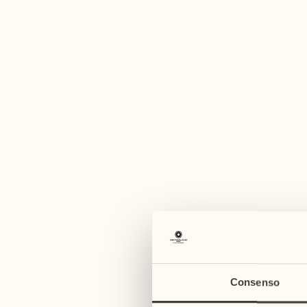
Un'am
agosto
agosto
03
10
lunedì
lunedì
04
11
Consenso
martedì
martedì