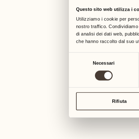
Questo sito web utilizza i c
05
12
mercoledì
mercoledì
Utilizziamo i cookie per perso
nostro traffico. Condividiamo 
di analisi dei dati web, pubbl
06
13
che hanno raccolto dal suo uti
giovedì
giovedì
Selezione
07
14
Necessari
del
6
venerdì
venerdì
consenso
08
15
4
sabato
sabato
Rifiuta
09
16
2
domenica
domenica