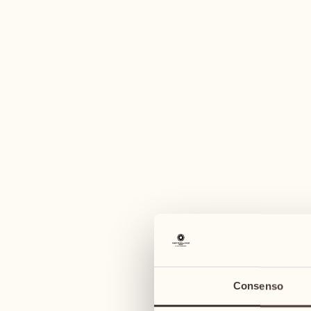
Un'am
agosto
agosto
03
10
lunedì
lunedì
04
11
Consenso
martedì
martedì