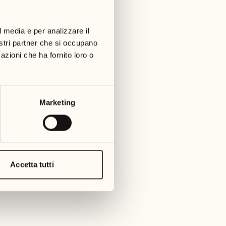
01
martedì
09
3
mer
l media e per analizzare il
02
1
nostri partner che si occupano
mercoledì
azioni che ha fornito loro o
10
1
giov
03
giovedì
11
Marketing
3
venerd
04
2
venerdì
12
4
saba
05
Accetta tutti
2
sabato
13
2
dome
06
1
domenica