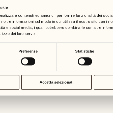
ookie
19
26
3
2
mercoledì
mercoledì
nalizzare contenuti ed annunci, per fornire funzionalità dei socia
inoltre informazioni sul modo in cui utilizza il nostro sito con i 
icità e social media, i quali potrebbero combinarle con altre inform
20
27
2
1
lizzo dei loro servizi.
giovedì
giovedì
21
28
Preferenze
Statistiche
5
5
venerdì
venerdì
22
29
3
4
sabato
sabato
Accetta selezionati
23
30
1
3
domenica
domenica