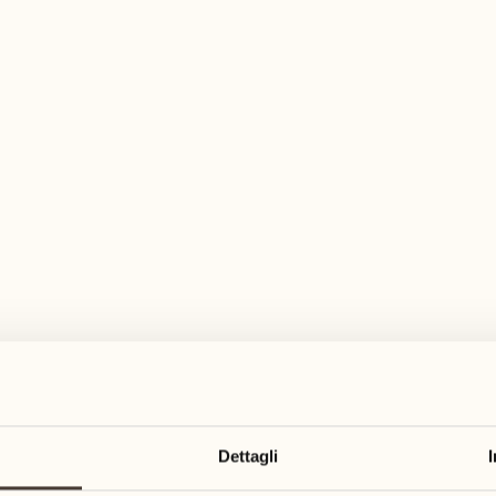
pia gamma di attività per ogni gusto ed es
agosto
agosto
17
24
3
2
lunedì
lunedì
18
25
5
3
Dettagli
martedì
martedì