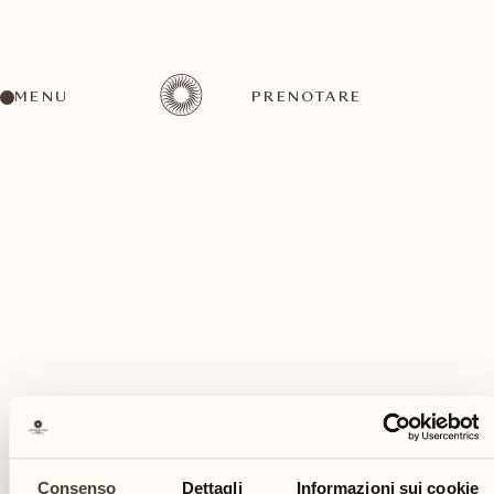
MENU
PRENOTARE
Un'ampia gamma di attività per ogni gusto ed
esigenza
dicembre
Consenso
Dettagli
Informazioni sui cookie