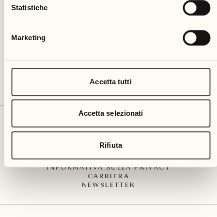
Via Muraccio 142
Statistiche
CH – 6612 Ascona
+41 91 791 02 02
info@castellodelsole.com
Marketing
Accetta tutti
Accetta selezionati
CONTATTO E ARRIVO
PRESS MEDIA
INTEGRITY-LINE
Rifiuta
CGC
IMPRESSUM
INFORMATIVA SULLA PRIVACY
CARRIERA
NEWSLETTER