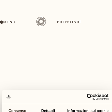
MENU
PRENOTARE
Un'ampia gamma di attività per ogni gusto ed
esigenza
giugno
Consenso
Dettagli
Informazioni sui cookie