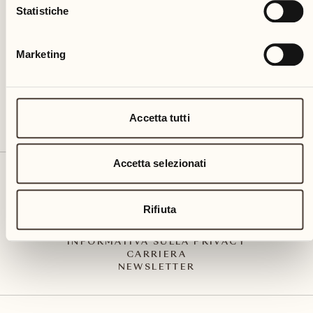
Via Muraccio 142
Statistiche
CH – 6612 Ascona
+41 91 791 02 02
info@castellodelsole.com
Marketing
Accetta tutti
Accetta selezionati
CONTATTO E ARRIVO
PRESS MEDIA
INTEGRITY-LINE
Rifiuta
CGC
IMPRESSUM
INFORMATIVA SULLA PRIVACY
CARRIERA
NEWSLETTER