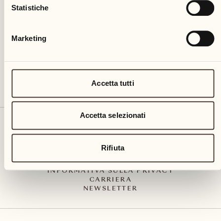
Via Muraccio 142
Statistiche
CH – 6612 Ascona
+41 91 791 02 02
info@castellodelsole.com
Marketing
Accetta tutti
Accetta selezionati
CONTATTO E ARRIVO
PRESS MEDIA
INTEGRITY-LINE
Rifiuta
CGC
IMPRESSUM
INFORMATIVA SULLA PRIVACY
CARRIERA
NEWSLETTER