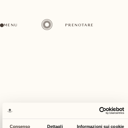
MENU
PRENOTARE
Un'ampia gamma di attività per ogni gusto ed
esigenza
giugno
Consenso
Dettagli
Informazioni sui cookie