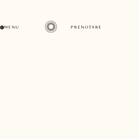
MENU
PRENOTARE
Un'ampia gamma di attività per ogni gusto ed
esigenza
luglio