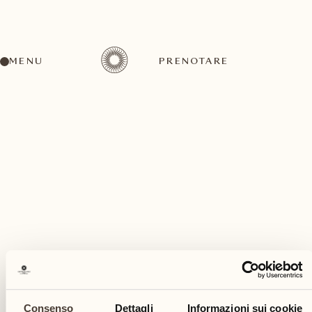
MENU
PRENOTARE
Un'ampia gamma di attività per ogni gusto ed
esigenza
dicembre
Consenso
Dettagli
Informazioni sui cookie