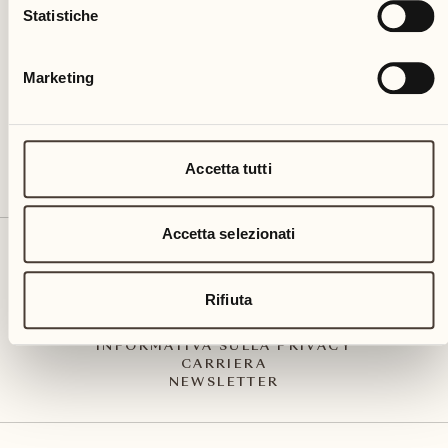
Via Muraccio 142
Statistiche
CH – 6612 Ascona
+41 91 791 02 02
info@castellodelsole.com
Marketing
Accetta tutti
Accetta selezionati
CONTATTO E ARRIVO
PRESS MEDIA
INTEGRITY-LINE
Rifiuta
CGC
IMPRESSUM
INFORMATIVA SULLA PRIVACY
CARRIERA
NEWSLETTER