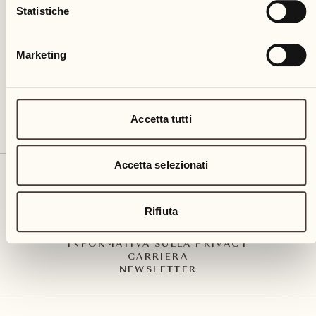
Via Muraccio 142
Statistiche
CH – 6612 Ascona
+41 91 791 02 02
info@castellodelsole.com
Marketing
Accetta tutti
Accetta selezionati
CONTATTO E ARRIVO
PRESS MEDIA
INTEGRITY-LINE
Rifiuta
CGC
IMPRESSUM
INFORMATIVA SULLA PRIVACY
CARRIERA
NEWSLETTER