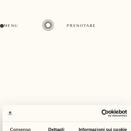
MENU
PRENOTARE
Un'ampia gamma di attività per ogni gusto ed
esigenza
settembre
Consenso
Dettagli
Informazioni sui cookie