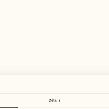
n large éventail d'activités pour tous les goû
août
août
17
24
3
2
lundi
lundi
18
25
5
3
Détails
mardi
mardi