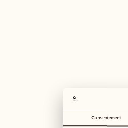
U
août
août
03
10
lundi
lundi
04
11
Consentement
mardi
mardi