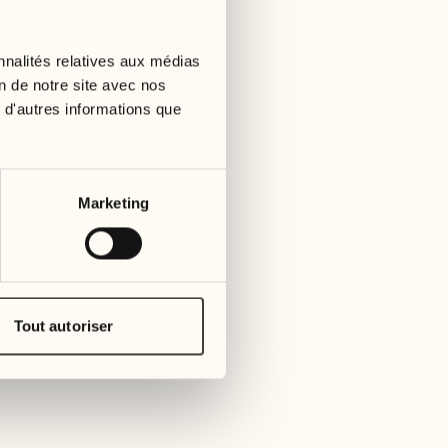
01
mardi
09
3
mer
nnalités relatives aux médias
02
1
on de notre site avec nos
mercredi
 d'autres informations que
10
1
jeudi
03
jeudi
11
Marketing
3
vendre
04
2
vendredi
12
4
same
05
Tout autoriser
2
samedi
13
2
dima
06
1
dimanche