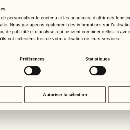
ies.
19
26
3
2
mercredi
mercredi
e personnaliser le contenu et les annonces, d'offrir des fonctio
rafic. Nous partageons également des informations sur l'utilisati
, de publicité et d'analyse, qui peuvent combiner celles-ci avec
20
27
2
1
ils ont collectées lors de votre utilisation de leurs services.
jeudi
jeudi
21
28
Préférences
Statistiques
5
5
vendredi
vendredi
22
29
3
4
samedi
samedi
Autoriser la sélection
23
30
1
3
dimanche
dimanche