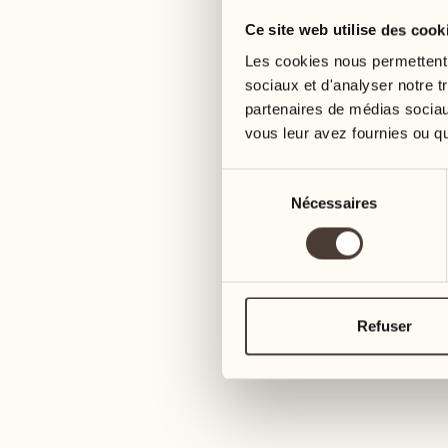
Ce site web utilise des cook
05
12
mercredi
mercredi
Les cookies nous permettent d
sociaux et d'analyser notre t
partenaires de médias sociaux
06
13
vous leur avez fournies ou qu'
jeudi
jeudi
Sélection
07
14
Nécessaires
du
6
vendredi
vendredi
consentement
08
15
4
samedi
samedi
Refuser
09
16
2
dimanche
dimanche