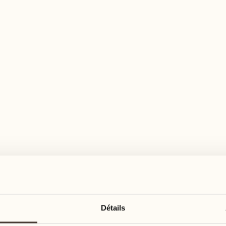
n large éventail d'activités pour tous les goû
août
août
17
24
3
2
lundi
lundi
18
25
5
3
Détails
mardi
mardi