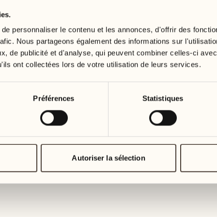
ies.
19
26
3
2
mercredi
mercredi
e personnaliser le contenu et les annonces, d'offrir des fonctio
rafic. Nous partageons également des informations sur l'utilisati
, de publicité et d'analyse, qui peuvent combiner celles-ci avec
20
27
2
1
ils ont collectées lors de votre utilisation de leurs services.
jeudi
jeudi
21
28
Préférences
Statistiques
5
5
vendredi
vendredi
22
29
3
4
samedi
samedi
Autoriser la sélection
23
30
1
3
dimanche
dimanche