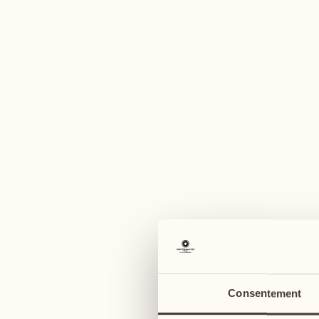
U
août
août
03
10
lundi
lundi
04
11
Consentement
mardi
mardi