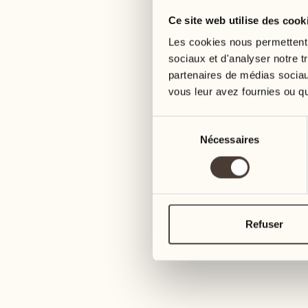
Ce site web utilise des cook
05
12
mercredi
mercredi
Les cookies nous permettent d
sociaux et d'analyser notre t
partenaires de médias sociaux
06
13
3
vous leur avez fournies ou qu'
jeudi
jeudi
Sélection
07
14
Nécessaires
du
6
vendredi
vendredi
consentement
08
15
4
samedi
samedi
Refuser
09
16
2
dimanche
dimanche