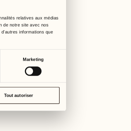
01
mardi
09
3
mer
nnalités relatives aux médias
02
1
on de notre site avec nos
mercredi
 d'autres informations que
10
1
jeudi
03
jeudi
11
Marketing
3
vendre
04
2
vendredi
12
4
same
05
Tout autoriser
2
samedi
13
2
dima
06
1
dimanche