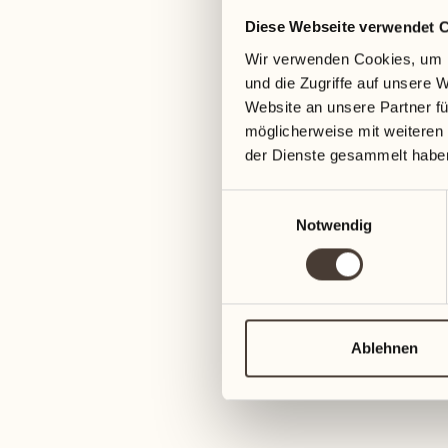
Diese Webseite verwendet 
12
19
3
Mittwoch
Mittwoch
Wir verwenden Cookies, um I
und die Zugriffe auf unsere 
Website an unsere Partner fü
13
20
2
möglicherweise mit weiteren
Donnerstag
Donnerstag
der Dienste gesammelt habe
14
21
Einwilligungsauswahl
13
5
Freitag
Freitag
Notwendig
Do
15
22
3
Samstag
Samstag
Ablehnen
16
23
1
Sonntag
Sonntag