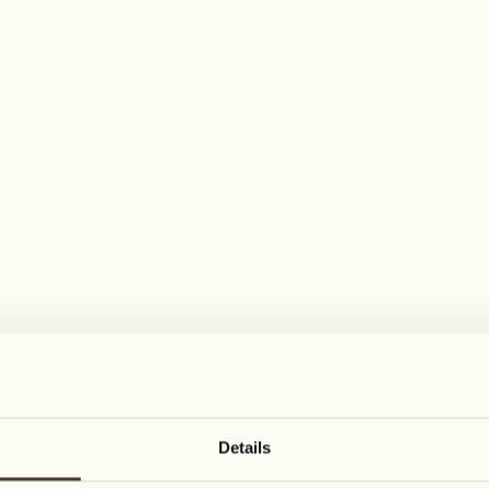
elfältiges Aktivitätenangebot für jeden Ge
August
August
24
31
2
3
Montag
Montag
FÜR KINDER
September
25
3
5
Details
Dienstag
Spaziergang mit She