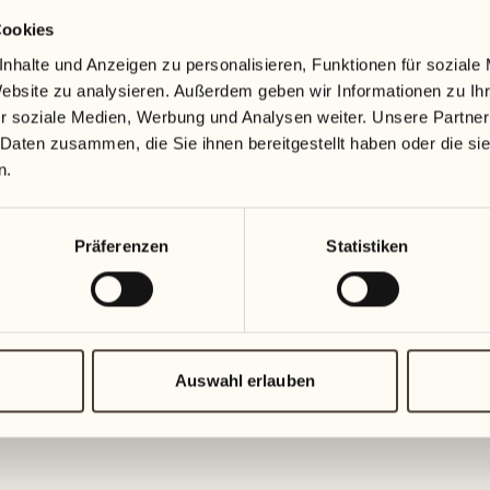
01
Dienstag
Cookies
26
Phili La Scuderia
2
3
Mittwoch
nhalte und Anzeigen zu personalisieren, Funktionen für soziale
02
Die ruhige, sanfte Natur der Shetla
Website zu analysieren. Außerdem geben wir Informationen zu I
Mittwoch
r soziale Medien, Werbung und Analysen weiter. Unsere Partner
27
1
1
MEHR ENTDECKEN
 Daten zusammen, die Sie ihnen bereitgestellt haben oder die s
Donnerstag
n.
03
Donnerst
28
5
3
Freitag
TOP EVENTS
Präferenzen
Statistiken
04
Freitag
Locarno Film Festiva
29
4
4
Samstag
05
Locarno
Samstag
Auswahl erlauben
30
3
2
Tag 9
Sonntag
Das Locarno Film Festival ist das 
06
den renommiertes­ten in Europa.
Sonntag
MEHR ENTDECKEN