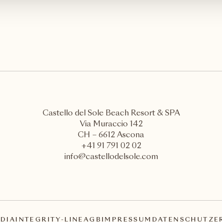
Castello del Sole Beach Resort & SPA
Via Muraccio 142
CH – 6612 Ascona
+41 91 791 02 02
info@castellodelsole.com
DIA
INTEGRITY-LINE
AGB
IMPRESSUM
DATENSCHUTZE