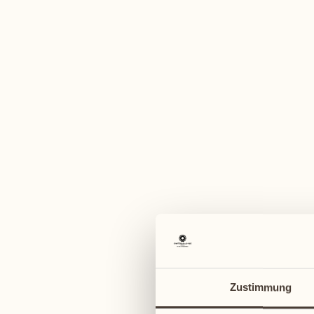
Ein vi
August
August
10
17
3
Montag
Montag
13
11
18
Do
5
Zustimmung
Dienstag
Dienstag