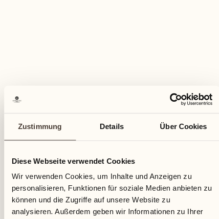
KULINARISCHES EVENT
Fischgenuss
Zustimmung
Details
Über Cookies
Tre Stagioni
Diese Webseite verwendet Cookies
Gönnen Sie sich unsere Freitagabend-Tradition
Wir verwenden Cookies, um Inhalte und Anzeigen zu
MEHR ENTDECKEN
personalisieren, Funktionen für soziale Medien anbieten zu
können und die Zugriffe auf unsere Website zu
analysieren. Außerdem geben wir Informationen zu Ihrer