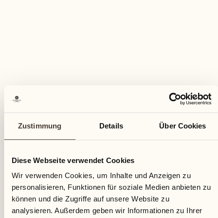
KULINARISCHES EVENT
Fischgenuss
Zustimmung
Details
Über Cookies
Tre Stagioni
Diese Webseite verwendet Cookies
Gönnen Sie sich unsere Freitagabend-Tradition
Wir verwenden Cookies, um Inhalte und Anzeigen zu
MEHR ENTDECKEN
personalisieren, Funktionen für soziale Medien anbieten zu
können und die Zugriffe auf unsere Website zu
analysieren. Außerdem geben wir Informationen zu Ihrer