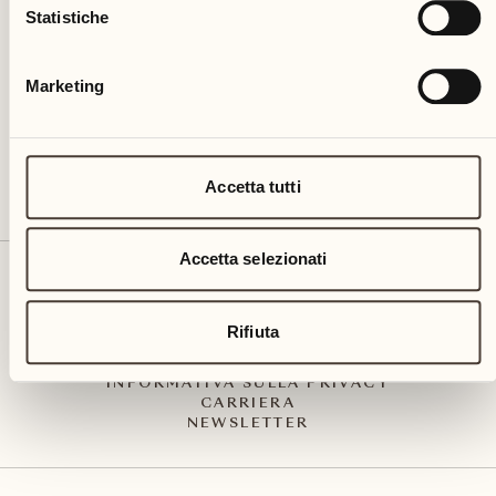
Via Muraccio 142
Statistiche
CH – 6612 Ascona
+41 91 791 02 02
info@castellodelsole.com
Marketing
Accetta tutti
Accetta selezionati
CONTATTO E ARRIVO
PRESS MEDIA
INTEGRITY-LINE
Rifiuta
CGC
IMPRESSUM
INFORMATIVA SULLA PRIVACY
CARRIERA
NEWSLETTER