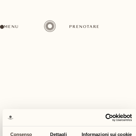
MENU
PRENOTARE
Un'ampia gamma di attività per ogni gusto ed
esigenza
agosto
Consenso
Dettagli
Informazioni sui cookie