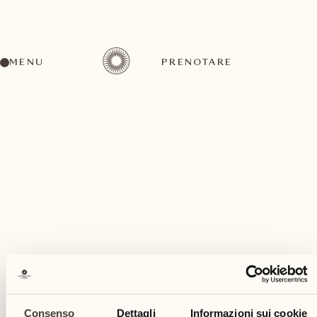
MENU
PRENOTARE
Un'ampia gamma di attività per ogni gusto ed
esigenza
giugno
Consenso
Dettagli
Informazioni sui cookie