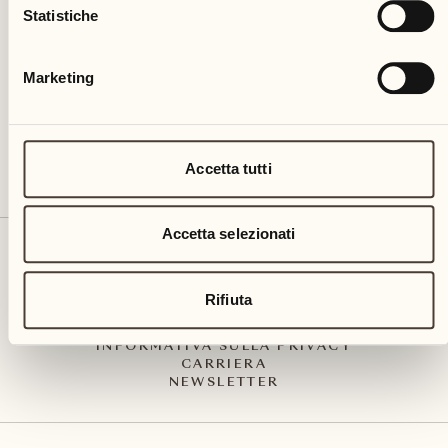
Via Muraccio 142
Statistiche
CH – 6612 Ascona
+41 91 791 02 02
info@castellodelsole.com
Marketing
Accetta tutti
Accetta selezionati
CONTATTO E ARRIVO
PRESS MEDIA
INTEGRITY-LINE
Rifiuta
CGC
IMPRESSUM
INFORMATIVA SULLA PRIVACY
CARRIERA
NEWSLETTER