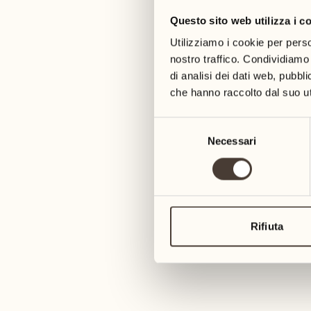
Questo sito web utilizza i c
05
12
mercoledì
mercoledì
Utilizziamo i cookie per perso
nostro traffico. Condividiamo 
di analisi dei dati web, pubbl
06
13
3
che hanno raccolto dal suo uti
giovedì
giovedì
Selezione
07
14
Necessari
del
6
venerdì
venerdì
consenso
08
15
4
sabato
sabato
Rifiuta
09
16
2
domenica
domenica