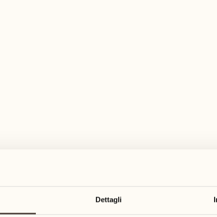
pia gamma di attività per ogni gusto ed es
agosto
agosto
17
24
3
2
lunedì
lunedì
18
25
5
3
Dettagli
martedì
martedì