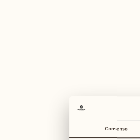
Un'am
agosto
agosto
03
10
lunedì
lunedì
04
11
Consenso
martedì
martedì