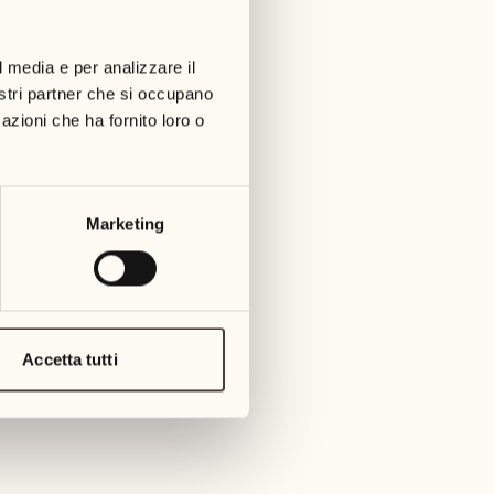
01
martedì
09
3
mer
l media e per analizzare il
02
1
nostri partner che si occupano
mercoledì
azioni che ha fornito loro o
10
1
giov
03
giovedì
11
Marketing
3
venerd
04
2
venerdì
12
4
saba
05
Accetta tutti
2
sabato
13
2
dome
06
1
domenica