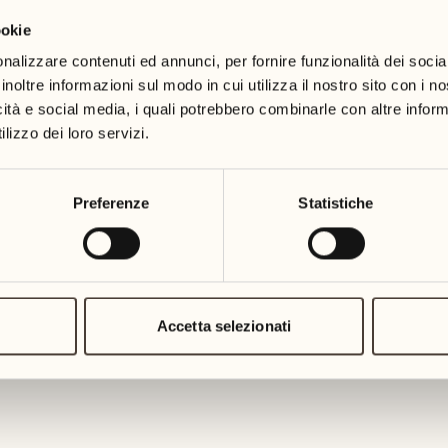
ookie
19
26
3
2
mercoledì
mercoledì
nalizzare contenuti ed annunci, per fornire funzionalità dei socia
inoltre informazioni sul modo in cui utilizza il nostro sito con i 
icità e social media, i quali potrebbero combinarle con altre inform
20
27
2
1
lizzo dei loro servizi.
giovedì
giovedì
21
28
Preferenze
Statistiche
5
5
venerdì
venerdì
22
29
3
4
sabato
sabato
Accetta selezionati
23
30
1
3
domenica
domenica