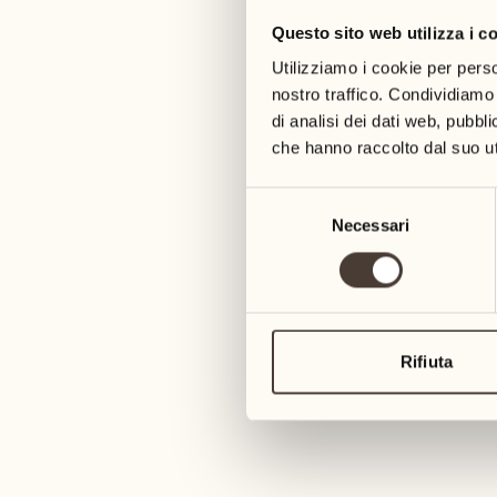
Questo sito web utilizza i c
05
12
mercoledì
mercoledì
Utilizziamo i cookie per perso
nostro traffico. Condividiamo 
di analisi dei dati web, pubbl
06
13
che hanno raccolto dal suo uti
giovedì
giovedì
Selezione
07
14
Necessari
del
6
venerdì
venerdì
consenso
08
15
4
sabato
sabato
Rifiuta
09
16
2
domenica
domenica