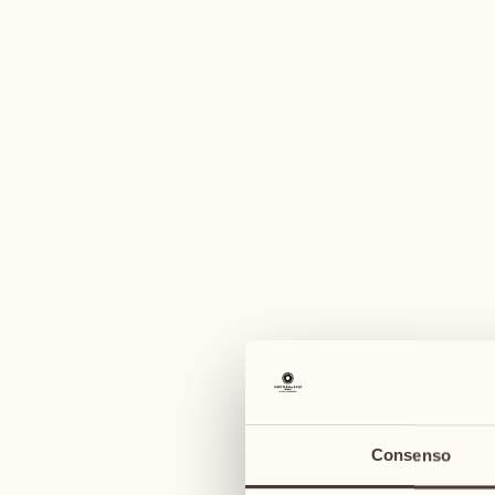
Un'am
agosto
agosto
03
10
lunedì
lunedì
04
11
Consenso
martedì
martedì