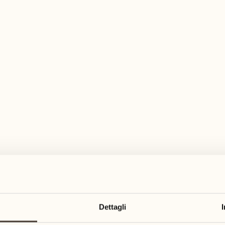
pia gamma di attività per ogni gusto ed es
agosto
agosto
17
24
3
2
lunedì
lunedì
18
25
5
3
Dettagli
martedì
martedì