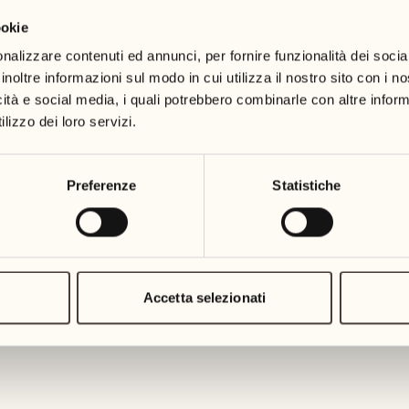
ookie
19
26
3
2
mercoledì
mercoledì
nalizzare contenuti ed annunci, per fornire funzionalità dei socia
inoltre informazioni sul modo in cui utilizza il nostro sito con i 
icità e social media, i quali potrebbero combinarle con altre inform
20
27
2
1
lizzo dei loro servizi.
giovedì
giovedì
21
28
Preferenze
Statistiche
5
5
venerdì
venerdì
22
29
3
4
sabato
sabato
Accetta selezionati
23
30
1
3
domenica
domenica