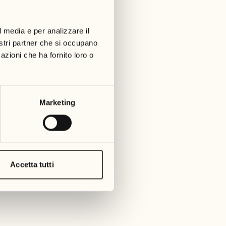
01
martedì
09
3
mer
l media e per analizzare il
02
1
nostri partner che si occupano
mercoledì
azioni che ha fornito loro o
10
1
giov
03
giovedì
11
Marketing
3
venerd
04
2
venerdì
12
4
saba
05
Accetta tutti
2
sabato
13
2
dome
06
1
domenica