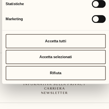
Via Muraccio 142
Statistiche
CH – 6612 Ascona
+41 91 791 02 02
info@castellodelsole.com
Marketing
Accetta tutti
Accetta selezionati
CONTATTO E ARRIVO
PRESS MEDIA
INTEGRITY-LINE
Rifiuta
CGC
IMPRESSUM
INFORMATIVA SULLA PRIVACY
CARRIERA
NEWSLETTER