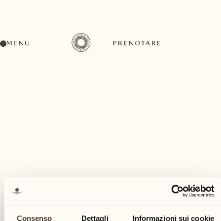
MENU
PRENOTARE
Un'ampia gamma di attività per ogni gusto ed
esigenza
marzo
Consenso
Dettagli
Informazioni sui cookie