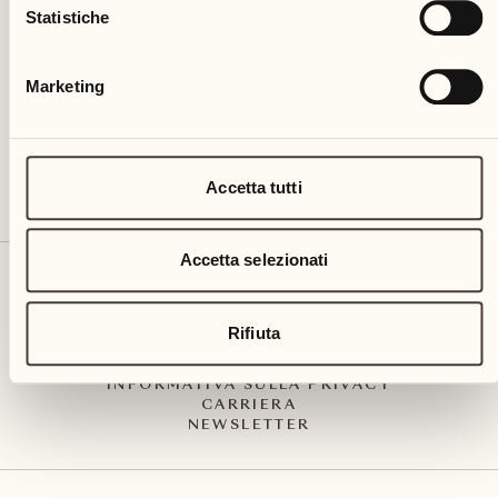
Via Muraccio 142
Statistiche
CH – 6612 Ascona
+41 91 791 02 02
info@castellodelsole.com
Marketing
Accetta tutti
Accetta selezionati
CONTATTO E ARRIVO
PRESS MEDIA
INTEGRITY-LINE
Rifiuta
CGC
IMPRESSUM
INFORMATIVA SULLA PRIVACY
CARRIERA
NEWSLETTER