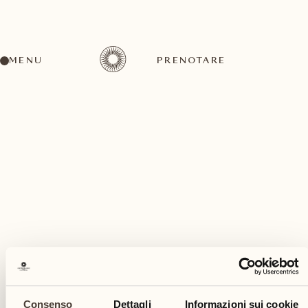
MENU
PRENOTARE
Un'ampia gamma di attività per ogni gusto ed
esigenza
marzo
Consenso
Dettagli
Informazioni sui cookie