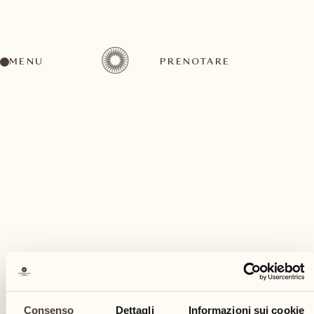
MENU
PRENOTARE
Un'ampia gamma di attività per ogni gusto ed
esigenza
aprile
Consenso
Dettagli
Informazioni sui cookie