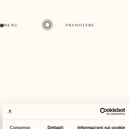
MENU
PRENOTARE
Un'ampia gamma di attività per ogni gusto ed
esigenza
maggio
Consenso
Dettagli
Informazioni sui cookie