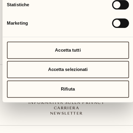
Via Muraccio 142
Statistiche
CH – 6612 Ascona
+41 91 791 02 02
info@castellodelsole.com
Marketing
Accetta tutti
Accetta selezionati
CONTATTO E ARRIVO
PRESS MEDIA
INTEGRITY-LINE
Rifiuta
CGC
IMPRESSUM
INFORMATIVA SULLA PRIVACY
CARRIERA
NEWSLETTER