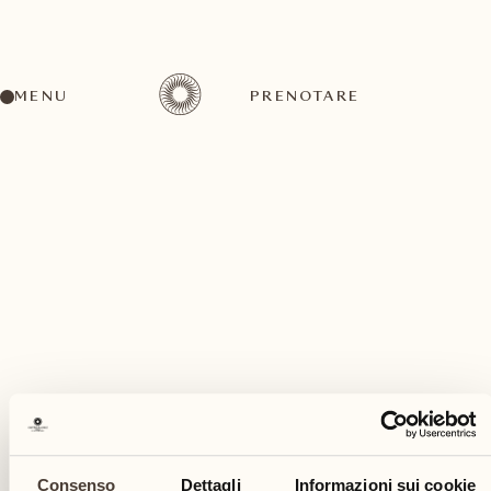
MENU
PRENOTARE
Un'ampia gamma di attività per ogni gusto ed
esigenza
giugno
Consenso
Dettagli
Informazioni sui cookie