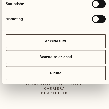
Via Muraccio 142
Statistiche
CH – 6612 Ascona
+41 91 791 02 02
info@castellodelsole.com
Marketing
Accetta tutti
Accetta selezionati
CONTATTO E ARRIVO
PRESS MEDIA
INTEGRITY-LINE
Rifiuta
CGC
IMPRESSUM
INFORMATIVA SULLA PRIVACY
CARRIERA
NEWSLETTER