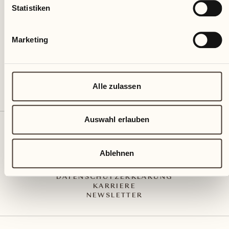
Via Muraccio 142
Statistiken
CH – 6612 Ascona
+41 91 791 02 02
info@castellodelsole.com
Marketing
Alle zulassen
Auswahl erlauben
KONTAKT UND ANREISE
PRESS MEDIA
INTEGRITY-LINE
Ablehnen
AGB
IMPRESSUM
DATENSCHUTZERKLÄRUNG
KARRIERE
NEWSLETTER