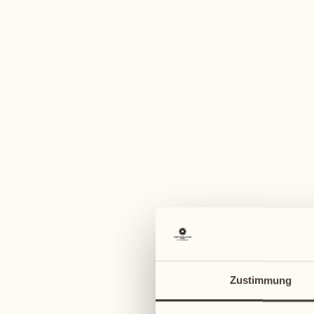
Ein vi
August
August
03
10
Montag
Montag
04
11
Zustimmung
Dienstag
Dienstag