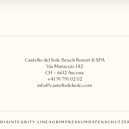
Castello del Sole Beach Resort & SPA
Via Muraccio 142
CH – 6612 Ascona
+41 91 791 02 02
info@castellodelsole.com
DIA
INTEGRITY-LINE
AGB
IMPRESSUM
DATENSCHUTZE