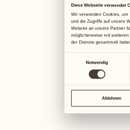
Diese Webseite verwendet 
05
12
Wir verwenden Cookies, um I
Mittwoch
Mittwoch
und die Zugriffe auf unsere 
Website an unsere Partner fü
06
13
möglicherweise mit weiteren
3
Donnerstag
Donnerstag
der Dienste gesammelt habe
Einwilligungsauswahl
07
14
6
Notwendig
Freitag
Freitag
08
15
4
Samstag
Samstag
Ablehnen
09
16
2
Sonntag
Sonntag