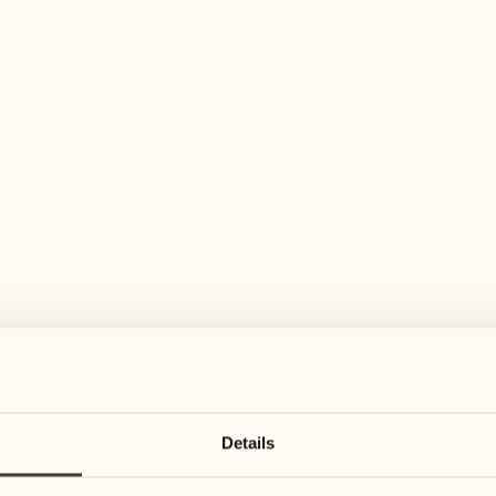
elfältiges Aktivitätenangebot für jeden Ge
August
August
17
24
3
2
Montag
Montag
18
25
Details
5
3
Dienstag
Dienstag