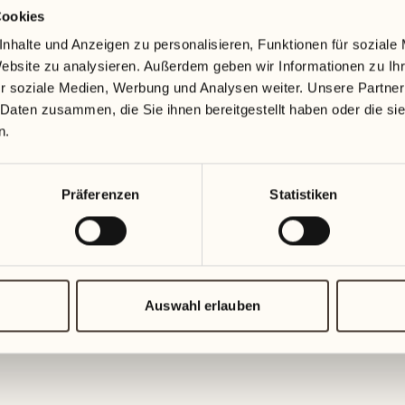
Cookies
19
26
3
2
nhalte und Anzeigen zu personalisieren, Funktionen für soziale
Mittwoch
Mittwoch
Website zu analysieren. Außerdem geben wir Informationen zu I
r soziale Medien, Werbung und Analysen weiter. Unsere Partner
20
27
 Daten zusammen, die Sie ihnen bereitgestellt haben oder die s
2
1
Donnerstag
Donnersta
n.
21
28
5
5
Präferenzen
Statistiken
Freitag
Freitag
22
29
3
4
Samstag
Samstag
Auswahl erlauben
23
30
1
3
Sonntag
Sonntag