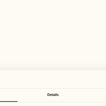
elfältiges Aktivitätenangebot für jeden Ge
August
August
17
24
3
2
Montag
Montag
18
25
Details
5
3
Dienstag
Dienstag