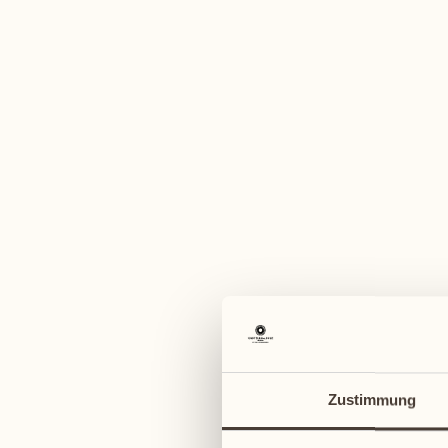
Ein vi
August
August
03
10
Montag
Montag
04
11
Zustimmung
Dienstag
Dienstag