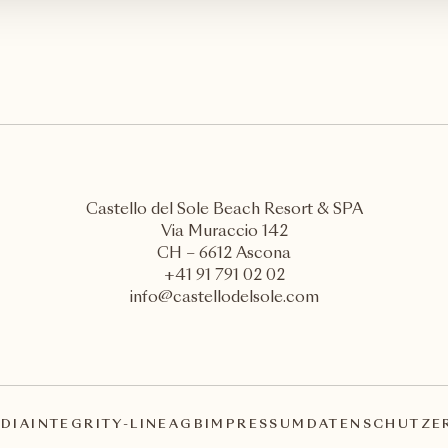
Castello del Sole Beach Resort & SPA
Via Muraccio 142
CH – 6612 Ascona
+41 91 791 02 02
info@castellodelsole.com
DIA
INTEGRITY-LINE
AGB
IMPRESSUM
DATENSCHUTZE