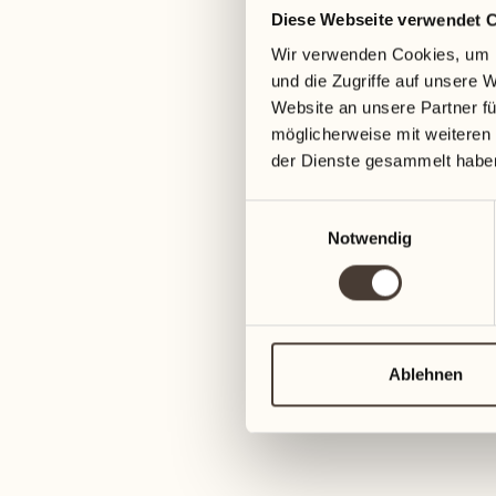
Diese Webseite verwendet 
05
12
Wir verwenden Cookies, um I
Mittwoch
Mittwoch
und die Zugriffe auf unsere 
Website an unsere Partner fü
06
13
möglicherweise mit weiteren
Donnerstag
Donnerstag
der Dienste gesammelt habe
Einwilligungsauswahl
07
14
6
Notwendig
Freitag
Freitag
08
15
4
Samstag
Samstag
Ablehnen
09
16
2
Sonntag
Sonntag