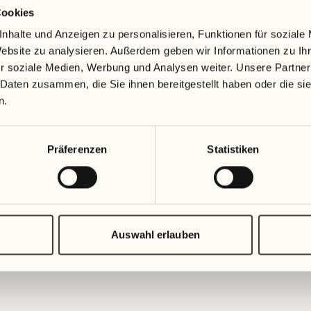
Cookies
19
26
3
2
nhalte und Anzeigen zu personalisieren, Funktionen für soziale
Mittwoch
Mittwoch
Website zu analysieren. Außerdem geben wir Informationen zu I
r soziale Medien, Werbung und Analysen weiter. Unsere Partner
20
27
 Daten zusammen, die Sie ihnen bereitgestellt haben oder die s
2
1
Donnerstag
Donnersta
n.
21
28
5
5
Präferenzen
Statistiken
Freitag
Freitag
22
29
3
4
Samstag
Samstag
Auswahl erlauben
23
30
1
3
Sonntag
Sonntag