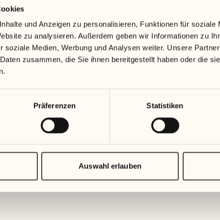
Cookies
19
26
3
2
nhalte und Anzeigen zu personalisieren, Funktionen für soziale
Mittwoch
Mittwoch
Website zu analysieren. Außerdem geben wir Informationen zu I
r soziale Medien, Werbung und Analysen weiter. Unsere Partner
20
27
 Daten zusammen, die Sie ihnen bereitgestellt haben oder die s
2
1
Donnerstag
Donnersta
n.
21
28
5
5
Präferenzen
Statistiken
Freitag
Freitag
22
29
3
4
Samstag
Samstag
Auswahl erlauben
23
30
1
3
Sonntag
Sonntag