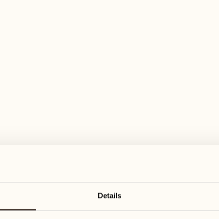
elfältiges Aktivitätenangebot für jeden Ge
August
August
17
24
3
2
Montag
Montag
18
25
Details
5
3
Dienstag
Dienstag