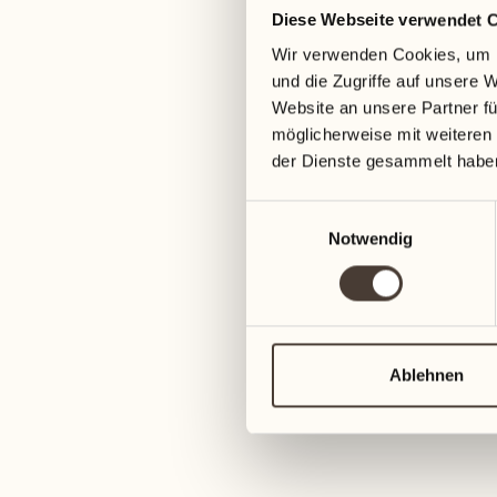
Diese Webseite verwendet 
05
12
Wir verwenden Cookies, um I
Mittwoch
Mittwoch
und die Zugriffe auf unsere 
Website an unsere Partner fü
06
13
möglicherweise mit weiteren
Donnerstag
Donnerstag
der Dienste gesammelt habe
Einwilligungsauswahl
07
14
Notwendig
Freitag
Freitag
08
15
4
Samstag
Samstag
Ablehnen
09
16
2
Sonntag
Sonntag