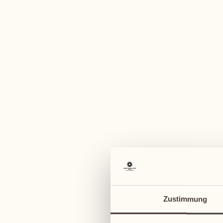
Ein vi
August
August
03
10
Montag
Montag
04
11
Zustimmung
Dienstag
Dienstag