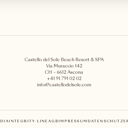
Castello del Sole Beach Resort & SPA
Via Muraccio 142
CH – 6612 Ascona
+41 91 791 02 02
info@castellodelsole.com
DIA
INTEGRITY-LINE
AGB
IMPRESSUM
DATENSCHUTZE