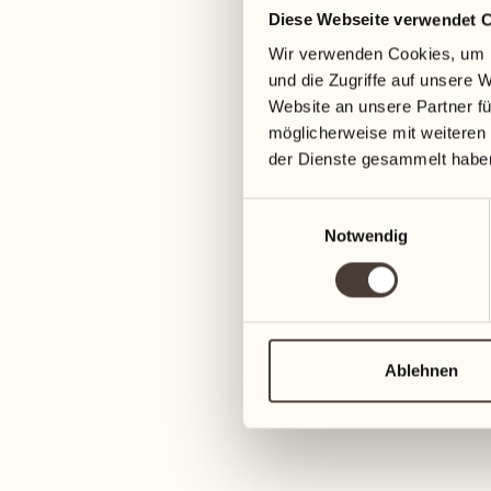
Diese Webseite verwendet 
05
12
Wir verwenden Cookies, um I
Mittwoch
Mittwoch
und die Zugriffe auf unsere 
Website an unsere Partner fü
06
13
möglicherweise mit weiteren
3
Donnerstag
Donnerstag
der Dienste gesammelt habe
Einwilligungsauswahl
07
14
6
Notwendig
Freitag
Freitag
08
15
4
Samstag
Samstag
Ablehnen
09
16
2
Sonntag
Sonntag