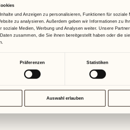
Cookies
19
26
3
2
nhalte und Anzeigen zu personalisieren, Funktionen für soziale
Mittwoch
Mittwoch
Website zu analysieren. Außerdem geben wir Informationen zu I
r soziale Medien, Werbung und Analysen weiter. Unsere Partner
20
27
 Daten zusammen, die Sie ihnen bereitgestellt haben oder die s
2
1
Donnerstag
Donnersta
n.
21
28
5
5
Präferenzen
Statistiken
Freitag
Freitag
22
29
3
4
Samstag
Samstag
Auswahl erlauben
23
30
1
3
Sonntag
Sonntag