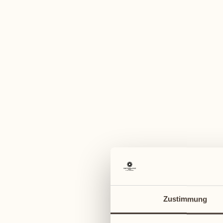
Ein vi
August
August
03
10
Montag
Montag
04
11
Zustimmung
Dienstag
Dienstag