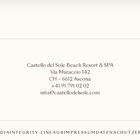
Castello del Sole Beach Resort & SPA
Via Muraccio 142
CH – 6612 Ascona
+41 91 791 02 02
info@castellodelsole.com
DIA
INTEGRITY-LINE
AGB
IMPRESSUM
DATENSCHUTZE