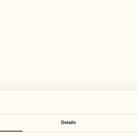
elfältiges Aktivitätenangebot für jeden Ge
August
August
17
24
3
2
Montag
Montag
18
25
Details
5
3
Dienstag
Dienstag