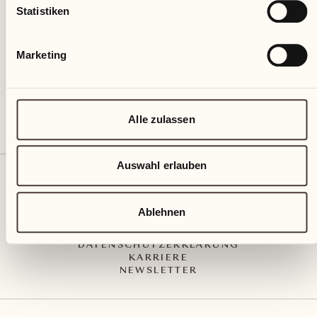
Via Muraccio 142
Statistiken
CH – 6612 Ascona
+41 91 791 02 02
info@castellodelsole.com
Marketing
Alle zulassen
Auswahl erlauben
KONTAKT UND ANREISE
PRESS MEDIA
INTEGRITY-LINE
Ablehnen
AGB
IMPRESSUM
DATENSCHUTZERKLÄRUNG
KARRIERE
NEWSLETTER