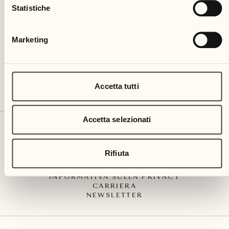
Via Muraccio 142
Statistiche
CH – 6612 Ascona
+41 91 791 02 02
info@castellodelsole.com
Marketing
Accetta tutti
Accetta selezionati
CONTATTO E ARRIVO
PRESS MEDIA
INTEGRITY-LINE
Rifiuta
CGC
IMPRESSUM
INFORMATIVA SULLA PRIVACY
CARRIERA
NEWSLETTER