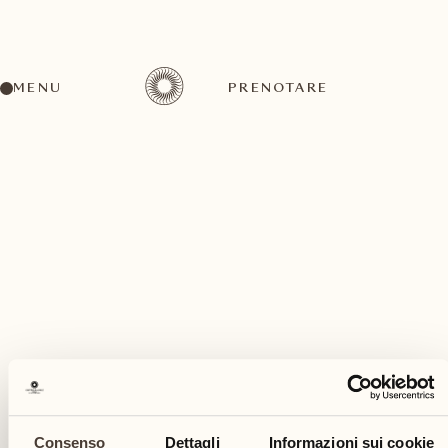
MENU
PRENOTARE
Un'ampia gamma di attività per ogni gusto ed
esigenza
giugno
Consenso
Dettagli
Informazioni sui cookie