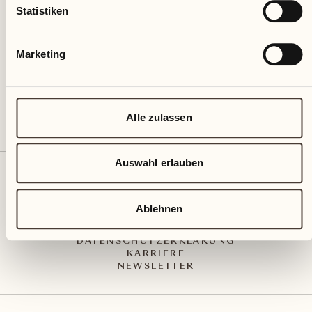
Via Muraccio 142
Statistiken
CH – 6612 Ascona
+41 91 791 02 02
info@castellodelsole.com
Marketing
Alle zulassen
Auswahl erlauben
KONTAKT UND ANREISE
PRESS MEDIA
INTEGRITY-LINE
Ablehnen
AGB
IMPRESSUM
DATENSCHUTZERKLÄRUNG
KARRIERE
NEWSLETTER