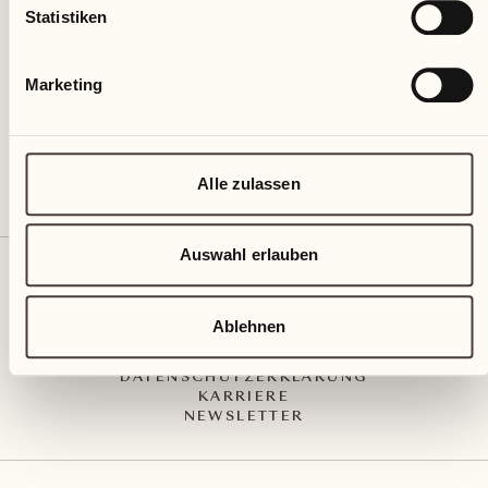
Via Muraccio 142
Statistiken
CH – 6612 Ascona
+41 91 791 02 02
info@castellodelsole.com
Marketing
Alle zulassen
Auswahl erlauben
KONTAKT UND ANREISE
PRESS MEDIA
INTEGRITY-LINE
Ablehnen
AGB
IMPRESSUM
DATENSCHUTZERKLÄRUNG
KARRIERE
NEWSLETTER