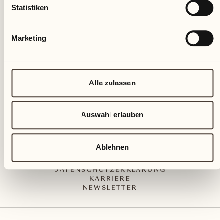
Via Muraccio 142
Statistiken
CH – 6612 Ascona
+41 91 791 02 02
info@castellodelsole.com
Marketing
Alle zulassen
Auswahl erlauben
KONTAKT UND ANREISE
PRESS MEDIA
INTEGRITY-LINE
Ablehnen
AGB
IMPRESSUM
DATENSCHUTZERKLÄRUNG
KARRIERE
NEWSLETTER