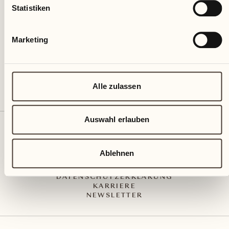
Via Muraccio 142
Statistiken
CH – 6612 Ascona
+41 91 791 02 02
info@castellodelsole.com
Marketing
Alle zulassen
Auswahl erlauben
KONTAKT UND ANREISE
PRESS MEDIA
INTEGRITY-LINE
Ablehnen
AGB
IMPRESSUM
DATENSCHUTZERKLÄRUNG
KARRIERE
NEWSLETTER