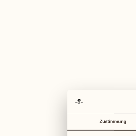
Ein vi
Mai 2027
Mai 2027
03
10
Montag
Montag
04
11
Zustimmung
Dienstag
Dienstag