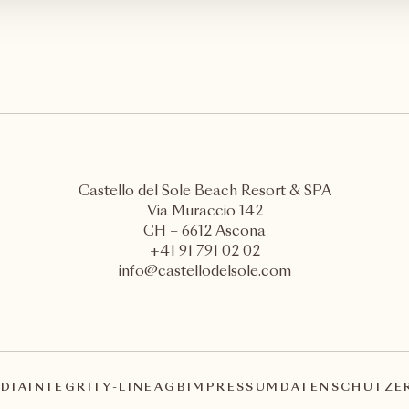
Castello del Sole Beach Resort & SPA
Via Muraccio 142
CH – 6612 Ascona
+41 91 791 02 02
info@castellodelsole.com
DIA
INTEGRITY-LINE
AGB
IMPRESSUM
DATENSCHUTZE