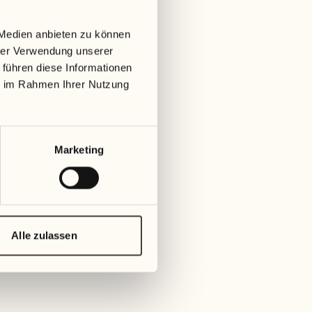
01
Dienstag
09
 Medien anbieten zu können
Mit
hrer Verwendung unserer
02
 führen diese Informationen
Mittwoch
10
ie im Rahmen Ihrer Nutzung
g
Donn
03
Donnerstag
11
Marketing
Freita
04
Freitag
12
Sams
05
Alle zulassen
Samstag
13
Sonn
06
Sonntag