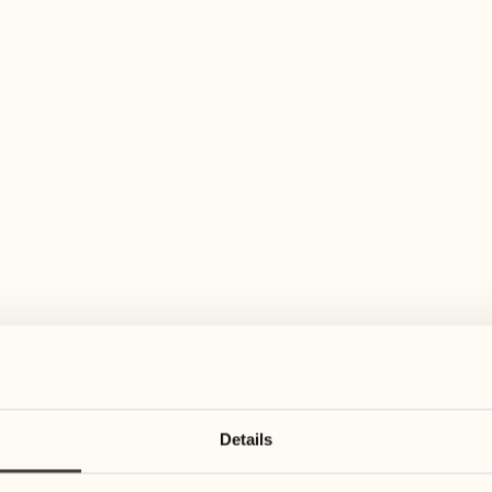
elfältiges Aktivitätenangebot für jeden Ge
Mai 2027
Mai 2027
17
24
Montag
Montag
18
25
Details
Dienstag
Dienstag