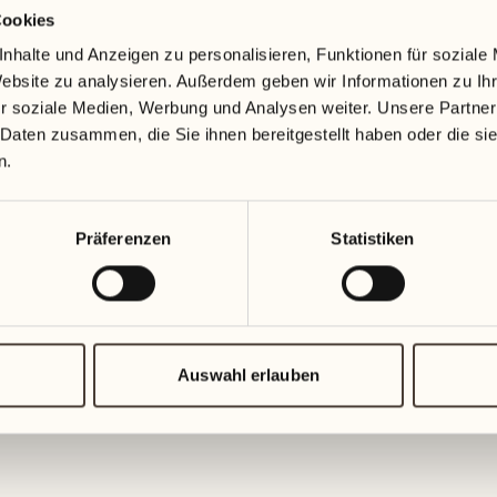
Cookies
19
26
nhalte und Anzeigen zu personalisieren, Funktionen für soziale
Mittwoch
Mittwoch
Website zu analysieren. Außerdem geben wir Informationen zu I
r soziale Medien, Werbung und Analysen weiter. Unsere Partner
20
27
 Daten zusammen, die Sie ihnen bereitgestellt haben oder die s
Donnerstag
Donnersta
n.
21
28
Präferenzen
Statistiken
Freitag
Freitag
22
29
1
Samstag
Samstag
Auswahl erlauben
23
30
1
Sonntag
Sonntag