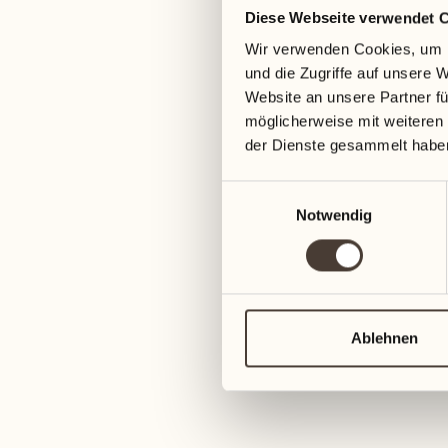
Diese Webseite verwendet 
05
12
Wir verwenden Cookies, um I
Mittwoch
Mittwoch
und die Zugriffe auf unsere 
Website an unsere Partner fü
06
13
möglicherweise mit weiteren
Donnerstag
Donnerstag
der Dienste gesammelt habe
Einwilligungsauswahl
07
14
Notwendig
Freitag
Freitag
08
15
Samstag
Samstag
Ablehnen
09
16
Sonntag
Sonntag